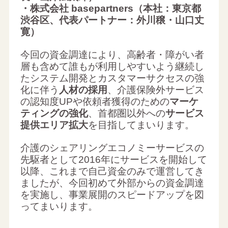
・株式会社 basepartners（本社：東京都
渋谷区、代表パートナー：外川穣・山口丈
寛）
今回の資金調達により、高齢者・障がい者
層も含めて誰もが利用しやすいよう継続し
たシステム開発とカスタマーサクセスの強
化に伴う
人材の採用
、介護保険外サービス
の認知度UPや依頼者獲得のための
マーケ
ティングの強化
、首都圏以外への
サービス
提供エリア拡大
を目指してまいります。
介護のシェアリングエコノミーサービスの
先駆者として2016年にサービスを開始して
以降、これまで自己資金のみで運営してき
ましたが、今回初めて外部からの資金調達
を実施し、事業展開のスピードアップを図
ってまいります。