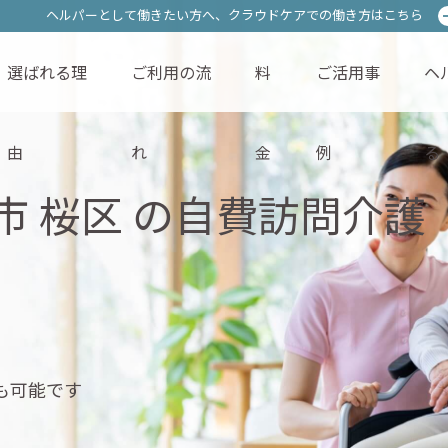
ヘルパーとして働きたい方へ、
ヘルパーとして働きたい方へ、
クラウドケアでの働き方はこちら
クラウドケアでの働き方はこちら
選ばれる理
ご利用の流
料
ご活用事
ヘ
サービス内容
選ばれる理由
ご利用の流れ
料金
由
れ
金
例
る
市 桜区 の
自費訪問介護
も可能です