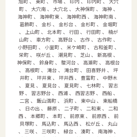
旭町 、 東町 、 市場 、 印内 、 印内町 、 大穴
町 、 大穴南 、 大穴北 、 大神保町 、 海神 、
海神町 、 海神町東 、 海神町西 、 海神町南 、
葛飾町 、 金杉 、 金杉台 、 金杉町 、 金堀町
、 上山町 、 北本町 、 行田 、 行田町 、 楠が
山町 、 車方町 、 高野台 、 古作 、 古作町 、
小野田町 、 小室町 、 米ケ崎町 、 古和釜町 、
栄町 、 咲が丘 、 潮見町 、 芝山 、 新高根 、
神保町 、 鈴身町 、 駿河台 、 高瀬町 、 高根台
、 高根町 、 滝台 、 滝台町 、 田喜野井 、 坪
井町 、 坪井東 、 坪井西 、 豊富町 、 中野木
、 夏見 、 夏見台 、 夏見町 、 七林町 、 習志
野 、 習志野台 、 西浦 、 西習志野 、 西船 、
二宮 、 飯山満町 、 浜町 、 東中山 、 東船橋
、 日の出 、 藤原 、 二子町 、 二和東 、 二和
西 、 本郷町 、 本町 、 前原東 、 前原西 、 前
貝塚町 、 馬込町 、 馬込西 、 松が丘 、 丸山
、 三咲 、 三咲町 、 緑台 、 湊町 、 南海神 、