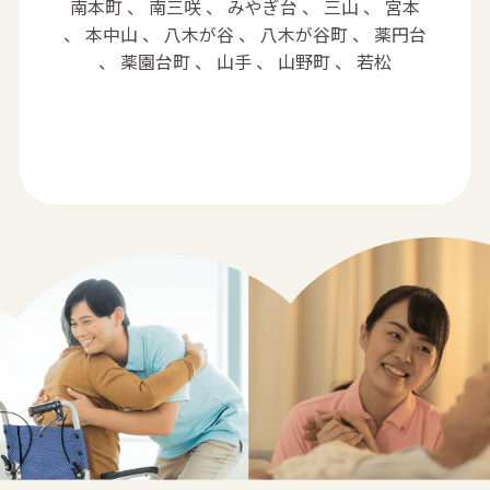
南本町 、 南三咲 、 みやぎ台 、 三山 、 宮本
、 本中山 、 八木が谷 、 八木が谷町 、 薬円台
、 薬園台町 、 山手 、 山野町 、 若松