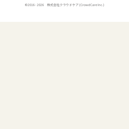
©2016 - 2026 株式会社クラウドケア (CrowdCare Inc.)