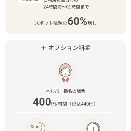
24時間前～01時間まで
60%
スポット依頼の
増し
＋ オプション料金
ヘルパー指名
の場合
400
円/時間
（税込440円）