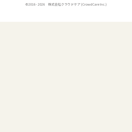
©2016 - 2026 株式会社クラウドケア (CrowdCare Inc.)