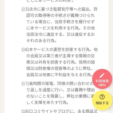
とした本サービスの利用 。
(15)法令に基づき監督官庁等への届出、許
認可の取得等の手続きが義務づけられ
ている場合に、当該手続きを履行せず
に本サービスを利用する行為。その他
当該法令に違反する、又は違反するお
それのある行為。
(16)本サービスの運営を妨害する行為。他
の会員又は第三者が主導する情報の交
換又は共有を妨害する行為。信用の毀
損又は財産権の侵害等のように弊社、
会員又は他者に不利益を与える行為。
利用登録
(17)長時間の架電、同様の問い合わせの繰
(無料)
り返しを過度に行い、又は義務や理由
のないことを強要し、弊社の業務に著
しく支障を来たす行為。
相談する
(18)口コミサイトやブログに、ある商品又