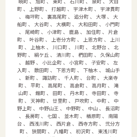
暁町 、 旭町 、 東町 、 石川町 、 泉町 、 犬目
町 、 上野町 、 打越町 、 宇津木町 、 宇津貫町
、 梅坪町 、 裏高尾町 、 追分町 、 大塚 、 大
船町 、 大谷町 、 大横町 、 大和田町 、 小門町
、 尾崎町 、 小津町 、 鹿島 、 加住町 、 片倉
町 、 叶谷町 、 上壱分方町 、 上恩方町 、 上川
町 、 上柚木 、 川口町 、 川町 、 北野台 、 北
野町 、 絹ケ丘 、 清川町 、 椚田町 、 久保山町
、 越野 、 小比企町 、 小宮町 、 子安町 、 左
入町 、 散田町 、 下恩方町 、 下柚木 、 城山手
、 新町 、 諏訪町 、 千人町 、 台町 、 大楽寺
町 、 平町 、 高尾町 、 高倉町 、 高月町 、 滝
山町 、 館町 、 田町 、 丹木町 、 寺田町 、 寺
町 、 天神町 、 廿里町 、 戸吹町 、 中町 、 中
野上町 、 中野山王 、 中野町 、 中山 、 長沼町
、 長房町 、 七国 、 並木町 、 楢原町 、 南陽
台 、 西浅川町 、 西片倉 、 西寺方町 、 弐分方
町 、 狭間町 、 八幡町 、 初沢町 、 東浅川町