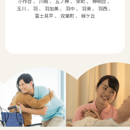
小作台 、 川崎 、 五ノ神 、 栄町 、 神明台 、
玉川 、 羽 、 羽加美 、 羽中 、 羽東 、 羽西 、
富士見平 、 双葉町 、 緑ケ丘