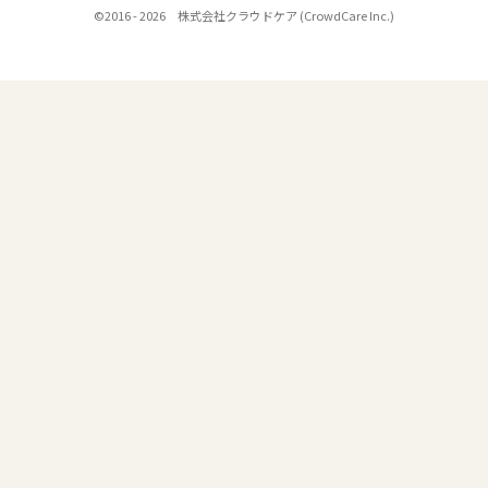
©2016 - 2026 株式会社クラウドケア (CrowdCare Inc.)