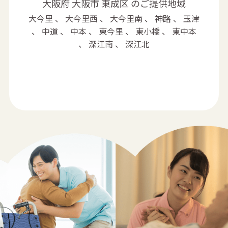
大阪府 大阪市 東成区 のご提供地域
大今里 、 大今里西 、 大今里南 、 神路 、 玉津
、 中道 、 中本 、 東今里 、 東小橋 、 東中本
、 深江南 、 深江北