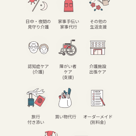
日中・夜間の
家事手伝い
その他の
見守り介護
家事代行
生活支援
認知症ケア
障がい者
介護施設
(介護)
ケア
出張ケア
(支援)
旅行
買い物代行
オーダーメイド
付き添い
(別料金)