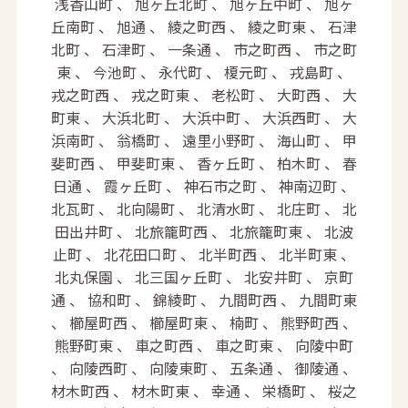
浅香山町 、 旭ヶ丘北町 、 旭ヶ丘中町 、 旭ヶ丘南町 、 旭通 、 綾之町西 、 綾之町東 、 石津北町 、 石津町 、 一条通 、 市之町西 、 市之町東 、 今池町 、 永代町 、 榎元町 、 戎島町 、 戎之町西 、 戎之町東 、 老松町 、 大町西 、 大町東 、 大浜北町 、 大浜中町 、 大浜西町 、 大浜南町 、 翁橋町 、 遠里小野町 、 海山町 、 甲斐町西 、 甲斐町東 、 香ヶ丘町 、 柏木町 、 春日通 、 霞ヶ丘町 、 神石市之町 、 神南辺町 、 北瓦町 、 北向陽町 、 北清水町 、 北庄町 、 北田出井町 、 北旅籠町西 、 北旅籠町東 、 北波止町 、 北花田口町 、 北半町西 、 北半町東 、 北丸保園 、 北三国ヶ丘町 、 北安井町 、 京町通 、 協和町 、 錦綾町 、 九間町西 、 九間町東 、 櫛屋町西 、 櫛屋町東 、 楠町 、 熊野町西 、 熊野町東 、 車之町西 、 車之町東 、 向陵中町 、 向陵西町 、 向陵東町 、 五条通 、 御陵通 、 材木町西 、 材木町東 、 幸通 、 栄橋町 、 桜之町西 、 桜之町東 、 五月町 、 三条通 、 三宝町 、 塩浜町 、 四条通 、 七条通 、 七道西町 、 七道東町 、 東雲西町 、 宿院町西 、 宿院町東 、 宿屋町西 、 宿屋町東 、 少林寺町西 、 少林寺町東 、 昭和通 、 新在家町西 、 新在家町東 、 神保通 、 新町 、 神明町西 、 神明町東 、 菅原通 、 砂道町 、 住吉橋町 、 大仙町 、 大仙中町 、 大仙西町 、 高砂町 、 高須町 、 匠町 、 田出井町 、 築港南町 、 築港八幡町 、 出島海岸通 、 出島町 、 出島西町 、 出島浜通 、 鉄砲町 、 寺地町西 、 寺地町東 、 中瓦町 、 中向陽町 、 中田出井町 、 中永山園 、 中之町西 、 中之町東 、 中三国ヶ丘町 、 中安井町 、 並松町 、 南陵町 、 賑町 、 錦之町西 、 錦之町東 、 西永山園 、 西湊町 、 二条通 、 東上野芝町 、 東永山園 、 東湊町 、 松屋町 、 松屋大和川通 、 三国ヶ丘御幸通 、 緑ヶ丘北町 、 緑ヶ丘中町 、 緑ヶ丘南町 、 緑町 、 南瓦町 、 南向陽町 、 南島町 、