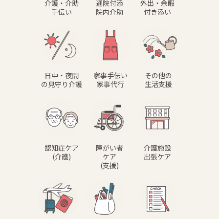
介護・介助
通院付添
外出・余暇
手伝い
院内介助
付き添い
日中・夜間
家事手伝い
その他の
の見守り介護
家事代行
生活支援
認知症ケア
障がい者
介護施設
(介護)
ケア
出張ケア
(支援)