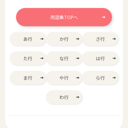
用語集TOPへ
あ行
か行
さ行
た行
な行
は行
ま行
や行
ら行
わ行