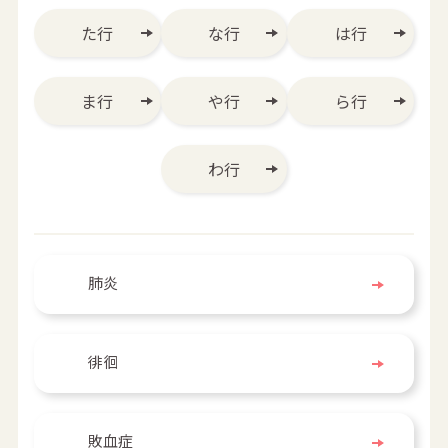
た行
な行
は行
ま行
や行
ら行
わ行
肺炎
徘徊
敗血症