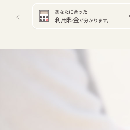
あなたに合った
利用料金
す。
が分かります。