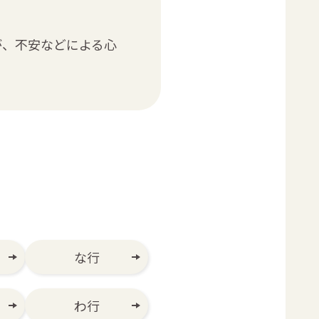
が、不安などによる心
な行
わ行