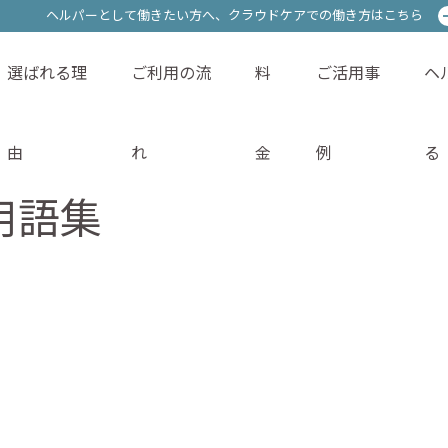
ヘルパーとして働きたい方へ、
ヘルパーとして働きたい方へ、
クラウドケアでの働き方はこちら
クラウドケアでの働き方はこちら
選ばれる理
ご利用の流
料
ご活用事
ヘ
サービス内容
選ばれる理由
ご利用の流れ
料金
由
れ
金
例
る
用語集