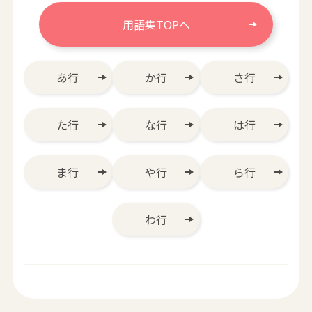
用語集TOPへ
あ行
か行
さ行
た行
な行
は行
ま行
や行
ら行
わ行