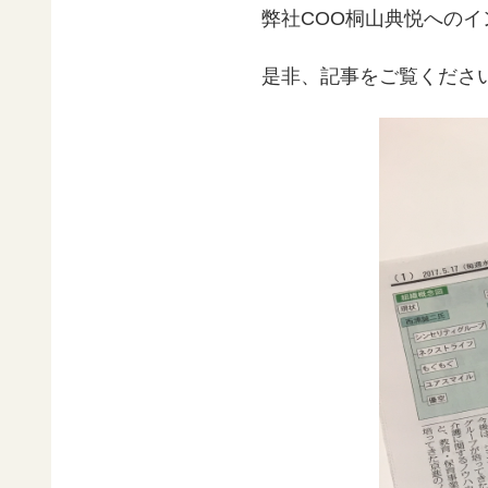
弊社COO桐山典悦への
是非、記事をご覧くださ