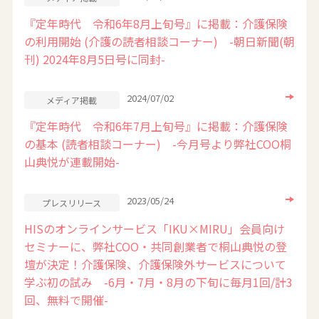
『定年時代 令和6年8月上旬号』に掲載：介護保険
の利用開始 (介護の読者相談コーナー) -朝日新聞(朝
刊) 2024年8月5日号に同封-
2024/07/02
メディア掲載
『定年時代 令和6年7月上旬号』に掲載：介護保険
の基本 (読者相談コーナー) -今月号より弊社COO桐
山典悦が連載開始-
2023/05/24
プレスリリース
HISのオンラインサービス「IKU×MIRU」会員向け
セミナーに、弊社COO・共同創業者で桐山典悦の登
壇が決定！介護保険、介護保険外サービスについて
学ぶ初の試み -6月・7月・8月の下旬に毎月1回/計3
回、無料で開催-