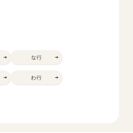
な行
わ行