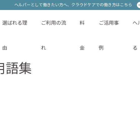
ヘルパーとして働きたい方へ、
ヘルパーとして働きたい方へ、
クラウドケアでの働き方はこちら
クラウドケアでの働き方はこちら
選ばれる理
ご利用の流
料
ご活用事
ヘ
サービス内容
選ばれる理由
ご利用の流れ
料金
由
れ
金
例
る
用語集