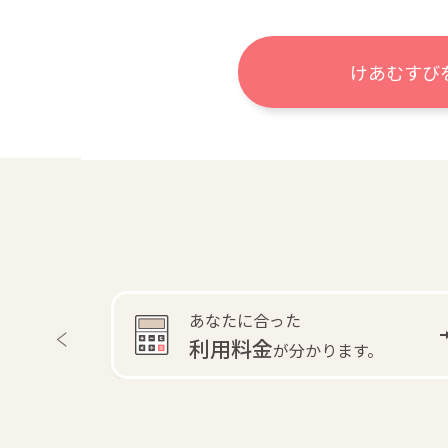
けあむすび
あなたに合った
利用料金
す。
が分かります。