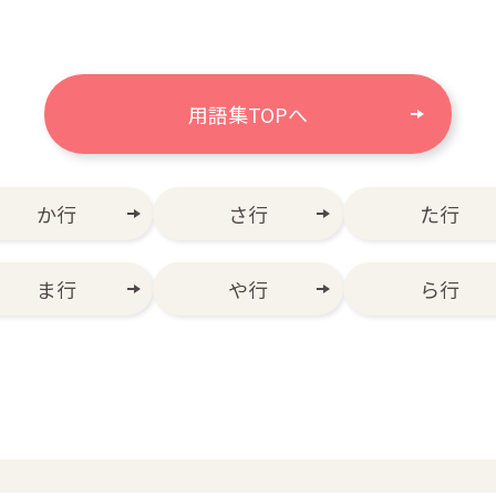
用語集TOPへ
か行
さ行
た行
ま行
や行
ら行