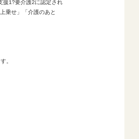
援1?要介護2に認定され
り上乗せ」「介護のあと
ます。