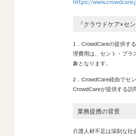
https://www.crowdcare.j
『クラウドケア×セ
1．CrowdCareの
理費用は、セント・プラ
象となります。
2．CrowdCare経
CrowdCareが提供
業務提携の背景
介護人材不足は深刻な社会