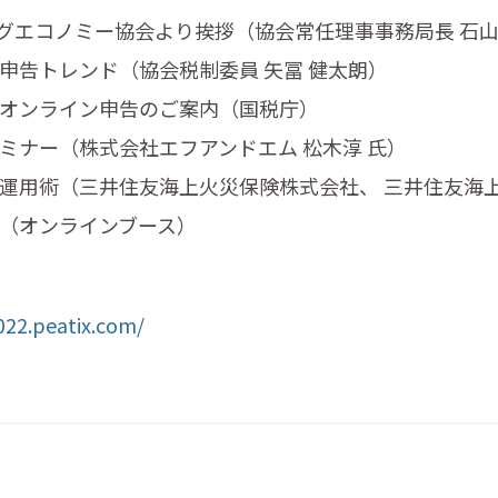
ェアリングエコノミー協会より挨拶（協会常任理事事務局長 石
の確定申告トレンド（協会税制委員 矢冨 健太朗）
税庁よりオンライン申告のご案内（国税庁）
申告セミナー（株式会社エフアンドエム 松木淳 氏）
いお金の運用術（三井住友海上火災保険株式会社、 三井住友
相談会（オンラインブース）
022.peatix.com/