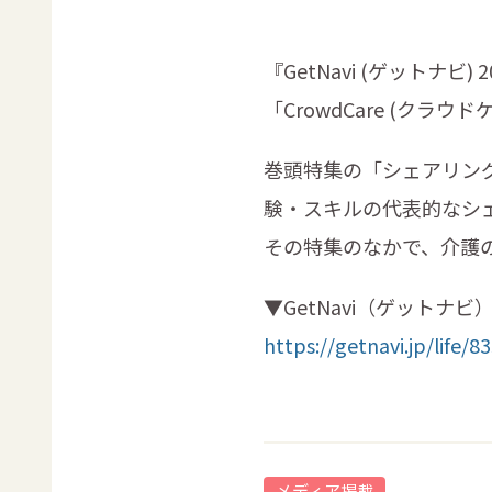
『GetNavi (ゲット
「CrowdCare (クラ
巻頭特集の「シェアリン
験・スキルの代表的なシ
その特集のなかで、介護
▼GetNavi（ゲットナビ
https://getnavi.jp/life/8
メディア掲載