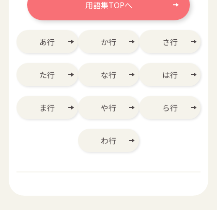
用語集TOPへ
あ行
か行
さ行
た行
な行
は行
ま行
や行
ら行
わ行