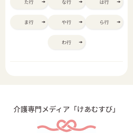
た行
な行
は行
ま行
や行
ら行
わ行
介護専門メディア「けあむすび」