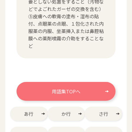
要としない処置をすること（汚物な
どでよごれたガーゼの交換を含む）
⑤皮膚への軟膏の塗布・湿布の貼
付、点眼薬の点眼、１包化された内
服薬の内服、坐薬挿入または鼻腔粘
膜への薬剤噴霧の介助をすることな
ど
用語集TOPへ
あ行
か行
さ行