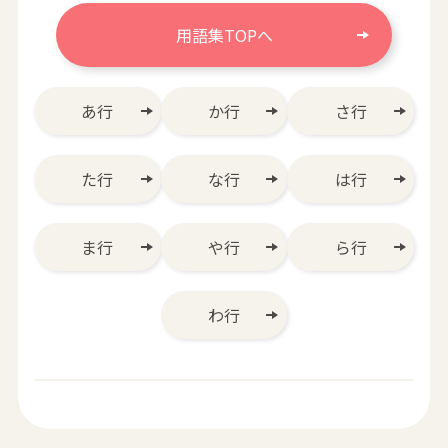
用語集TOPへ
あ行
か行
さ行
た行
な行
は行
ま行
や行
ら行
わ行