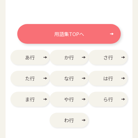
用語集TOPへ
あ行
か行
さ行
た行
な行
は行
ま行
や行
ら行
わ行