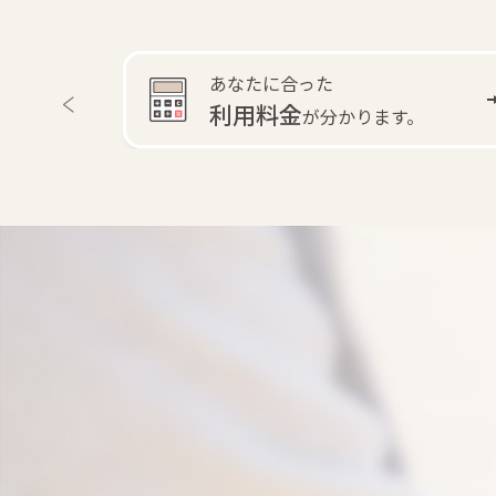
あなたに合った
利用料金
す。
が分かります。