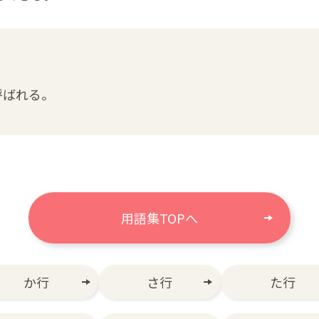
呼ばれる。
用語集TOPへ
か行
さ行
た行