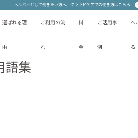
ヘルパーとして働きたい方へ、
ヘルパーとして働きたい方へ、
クラウドケアでの働き方はこちら
クラウドケアでの働き方はこちら
選ばれる理
ご利用の流
料
ご活用事
ヘ
サービス内容
選ばれる理由
ご利用の流れ
料金
由
れ
金
例
る
用語集