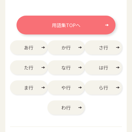
用語集TOPへ
あ行
か行
さ行
た行
な行
は行
ま行
や行
ら行
わ行