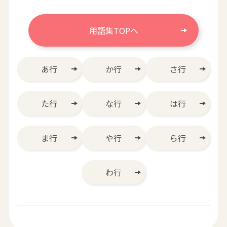
用語集TOPへ
あ行
か行
さ行
た行
な行
は行
ま行
や行
ら行
わ行