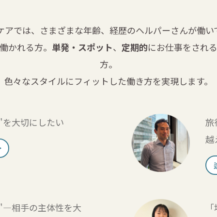
ケアでは、さまざまな年齢、
経歴のヘルパーさんが働い
働かれる方。
単発・スポット
、
定期的
にお仕事をされ
方。
色々なスタイルにフィットした
働き方を実現します。
"を大切にしたい
旅
越
"―相手の主体性を大
「