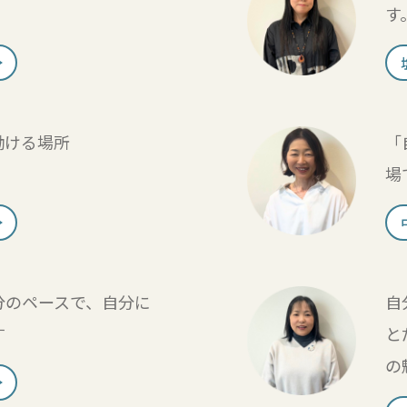
す
働ける場所
「
場
分のペースで、自分に
自
す
と
の