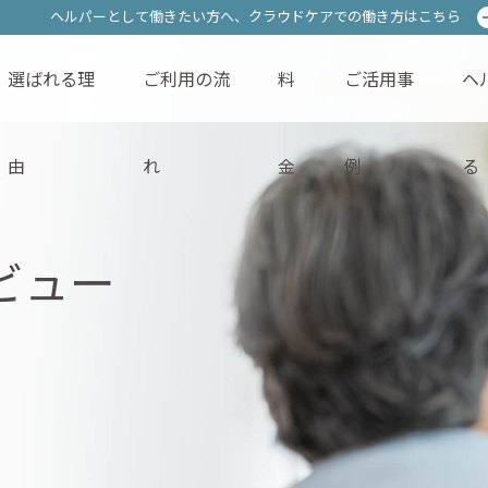
ヘルパーとして働きたい方へ、
ヘルパーとして働きたい方へ、
クラウドケアでの働き方はこちら
クラウドケアでの働き方はこちら
選ばれる理
ご利用の流
料
ご活用事
ヘ
サービス内容
選ばれる理由
ご利用の流れ
料金
由
れ
金
例
る
ビュー